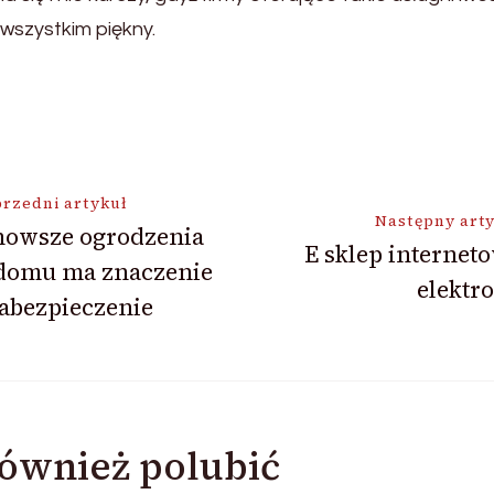
 wszystkim piękny.
ja
rzedni artykuł
Następny art
nowsze ogrodzenia
E sklep internet
 domu ma znaczenie
elektr
abezpieczenie
ównież polubić