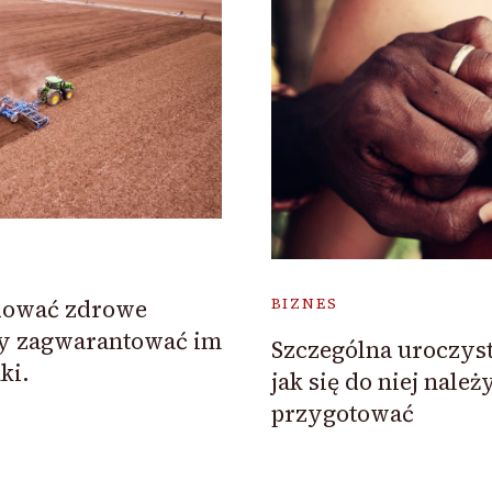
dować zdrowe
BIZNES
my zagwarantować im
Szczególna uroczyst
ki.
jak się do niej należ
przygotować