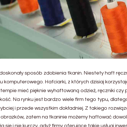
o doskonały sposób zdobienia tkanin. Niestety haft ręcz
u komputerowego. Hafciarki, z których dzisiaj korzystaj
tempie mieć pięknie wyhaftowaną odzież, ręczniki czy 
ość. Na rynku jest bardzo wiele firm tego typu, dlateg
bciej i przede wszystkim dokładniej. Z takiego rozwiąz
 i obrazków, zatem na tkaninie możemy haftować dowo
ia się i nie kurczy, gdyż firmy oferujące takie usługi i