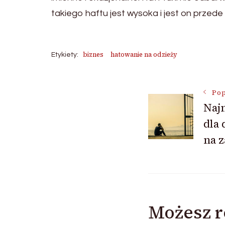
takiego haftu jest wysoka i jest on przede
biznes
hatowanie na odzieży
Etykiety:
Nawigac
Pop
Naj
dla
wpisu
na z
Możesz r