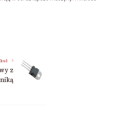
ykuł
owy z
oniką