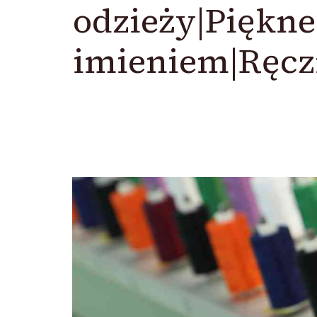
odzieży|Piękn
imieniem|Ręcz