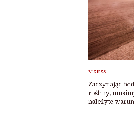
BIZNES
Zaczynając ho
rośliny, musi
należyte warun