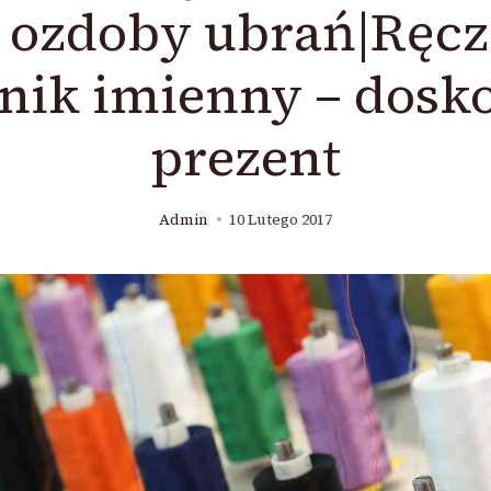
e ozdoby ubrań|Ręcz
nik imienny – dosko
prezent
Admin
10 Lutego 2017