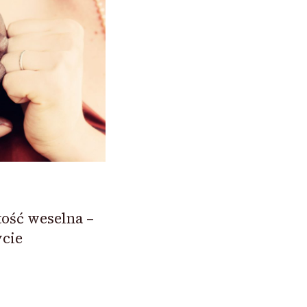
ość weselna –
ycie